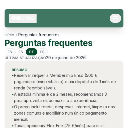
Saltar para o conteúdo
Início
Perguntas frequentes
Perguntas frequentes
EN
ES
PT
FR
IDIOMA
20 de junho de 2026
ÚLTIMA ATUALIZAÇÃO
RESUMO
•
Reservar requer a Membership Enso (500 €,
pagamento único vitalício) e um depósito de 1 mês de
renda (reembolsável).
•
A estadia mínima é de 2 meses; recomendamos 3
para aproveitares ao máximo a experiência.
•
O preço inclui renda, despesas, internet, limpeza das
zonas comuns e mobiliário num único pagamento
mensal.
•
Taxas opcionais: Flex Fee (75 €/mês) para mais