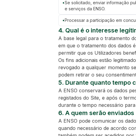
•
Se solicitado, enviar informação pu
e serviços da ENSO.
•
Processar a participação em concu
4. Qual é o interesse legí
A base legal para o tratamento 
em que o tratamento dos dados é e
permitir que os Utilizadores bene
Os fins adicionais estão legitima
revogado a qualquer momento sem
podem retirar o seu consentime
5. Durante quanto tempo 
A ENSO conservará os dados pess
registados do Site, e após o ter
durante o tempo necessário para 
6. A quem serão enviados
A ENSO pode comunicar os dados p
quando necessário de acordo com
também podem ser acedidos por f