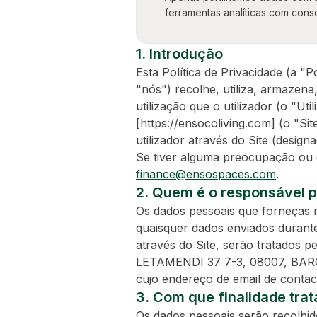
ferramentas analíticas com cons
1. Introdução
Esta Política de Privacidade (a
"nós") recolhe, utiliza, armazena
utilização que o utilizador (o "Ut
[https://ensocoliving.com] (o "Si
utilizador através do Site (desig
Se tiver alguma preocupação ou d
finance@ensospaces.com
.
2. Quem é o responsável p
Os dados pessoais que forneças n
quaisquer dados enviados durant
através do Site, serão tratado
LETAMENDI 37 7-3, 08007, BAR
cujo endereço de email de conta
3. Com que finalidade tra
Os dados pessoais serão recolhid