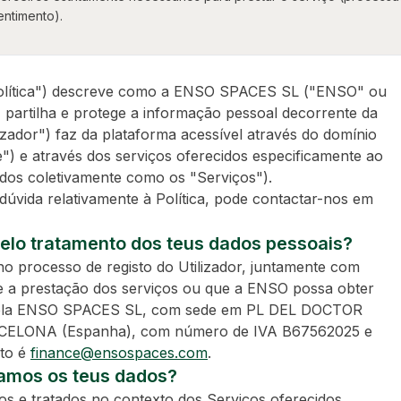
entimento).
 "Política") descreve como a ENSO SPACES SL ("ENSO" ou
, partilha e protege a informação pessoal decorrente da
ilizador") faz da plataforma acessível através do domínio
te") e através dos serviços oferecidos especificamente ao
nados coletivamente como os "Serviços").
úvida relativamente à Política, pode contactar-nos em
elo tratamento dos teus dados pessoais?
o processo de registo do Utilizador, juntamente com
e a prestação dos serviços ou que a ENSO possa obter
s pela ENSO SPACES SL, com sede em PL DEL DOCTOR
CELONA (Espanha), com número de IVA B67562025 e
cto é
finance@ensospaces.com
.
tamos os teus dados?
os e tratados no contexto dos Serviços oferecidos