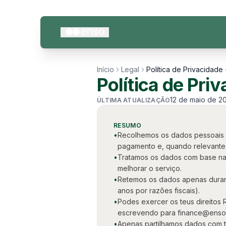
Saltar para o conteúdo
Início
Legal
Política de Privacidad
Política de Pr
12 de maio de 2
ÚLTIMA ATUALIZAÇÃO
RESUMO
•
Recolhemos os dados pessoais ne
pagamento e, quando relevante
•
Tratamos os dados com base na 
melhorar o serviço.
•
Retemos os dados apenas durante
anos por razões fiscais).
•
Podes exercer os teus direitos 
escrevendo para finance@enso
•
Apenas partilhamos dados com t