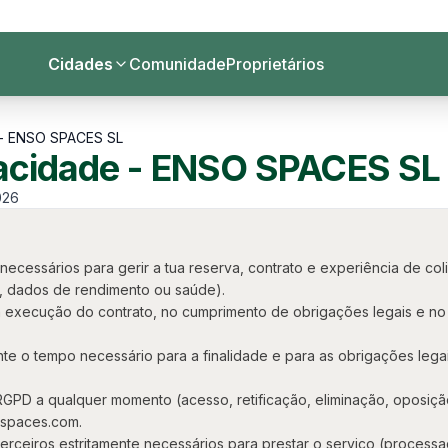
Cidades
Comunidade
Proprietários
e - ENSO SPACES SL
ivacidade - ENSO SPACES SL
026
cessários para gerir a tua reserva, contrato e experiência de coliv
, dados de rendimento ou saúde).
execução do contrato, no cumprimento de obrigações legais e no 
 o tempo necessário para a finalidade e para as obrigações legais
RGPD a qualquer momento (acesso, retificação, eliminação, oposição,
spaces.com.
erceiros estritamente necessários para prestar o serviço (process