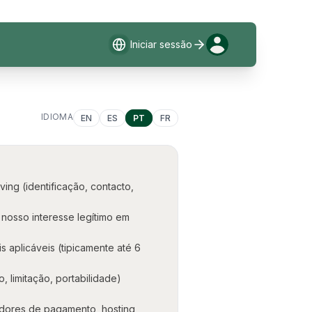
Iniciar sessão
IDIOMA
EN
ES
PT
FR
ing (identificação, contacto,
nosso interesse legítimo em
 aplicáveis (tipicamente até 6
 limitação, portabilidade)
adores de pagamento, hosting,