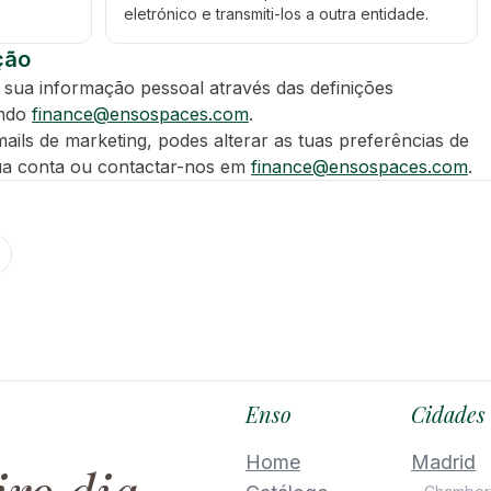
eletrónico e transmiti-los a outra entidade.
ção
a sua informação pessoal através das definições
ando
finance@ensospaces.com
.
ails de marketing, podes alterar as tuas preferências de
ua conta ou contactar-nos em
finance@ensospaces.com
.
Enso
Cidades
Home
Madrid