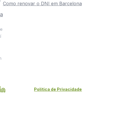
í
Como renovar o DNI em Barcelona
na
le
í
n
Política de Privacidade