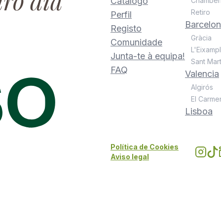
iro dia
Catálogo
Chamber
Retiro
Perfil
Barcelo
Registo
Gràcia
Comunidade
L'Eixamp
Junta-te à equipa!
Sant Mart
FAQ
Valencia
Algirós
El Carme
Lisboa
Política de Cookies
Aviso legal