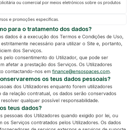
blicitária ou comercial por meios eletrónicos sobre os produtos
rsos e promoções específicas.
timo para o tratamento dos dados?
dos dados é a execução dos Termos e Condições de Uso,
stritamente necessário para utilizar o Site e, portanto,
ficiem dos Serviços.
dos pelo consentimento do Utilizador, que pode ser
 afetar a prestação dos Serviços. Os Utilizadores
nto contactando-nos em
finance@ensospaces.com
.
conservaremos os teus dados pessoais?
oais dos Utilizadores enquanto forem utilizadores
mo da relação contratual, os dados serão conservados
resolver qualquer possível responsabilidade.
 os teus dados?
essoais dos Utilizadores quando exigido por lei, ou
 os Serviços contratados pelos Utilizadores. Os dados
ornecedores de serviços externos e serviços de suporte