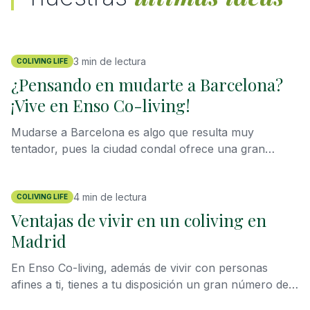
3
min de lectura
COLIVING LIFE
¿Pensando en mudarte a Barcelona?
¡Vive en Enso Co-living!
Mudarse a Barcelona es algo que resulta muy
tentador, pues la ciudad condal ofrece una gran
cantidad de oportunidades profesionales en un
entorno cosmopolita junto al Mediterráneo que es
4
min de lectura
difícil de rechazar. Pero encontrar un sitio para vivir
COLIVING LIFE
en Barcelona no es algo sencillo, pues el mercado
Ventajas de vivir en un coliving en
tradicional del alquiler se encuentra bastante saturado.
Madrid
Por ello, para ir a vivir a Barcelona, el coliving se
posiciona como la solución más atractiva para todo
En Enso Co-living, además de vivir con personas
tipo de profesionales, estudiantes, freelances y
afines a ti, tienes a tu disposición un gran número de
nómadas digitales que buscan una solución
servicios incluidos que harán tu vida más fácil. El