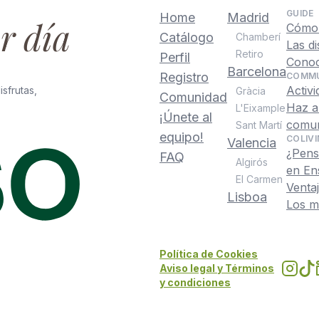
GUIDE
Home
Madrid
r día
Cómo 
Catálogo
Chamberí
Las d
Retiro
Perfil
Conoc
Barcelona
Registro
COMMU
Activ
sfrutas,
Gràcia
Comunidad
Haz a
L'Eixample
¡Únete al
comun
Sant Martí
equipo!
COLIVI
Valencia
¿Pens
FAQ
Algirós
en Ens
El Carmen
Ventaj
Lisboa
Los m
Política de Cookies
Aviso legal y Términos
y condiciones