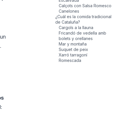
Escalivada
Calçots con Salsa Romesco
Canelones
¿Cuál es la comida tradicional
de Cataluña?
Cargols a la llauna
Fricandó de vedella amb
un 
bolets y orellanes
Mar y montaña
. 
Suquet de peix
Xarró tarragoní
Romescada
os 
l: