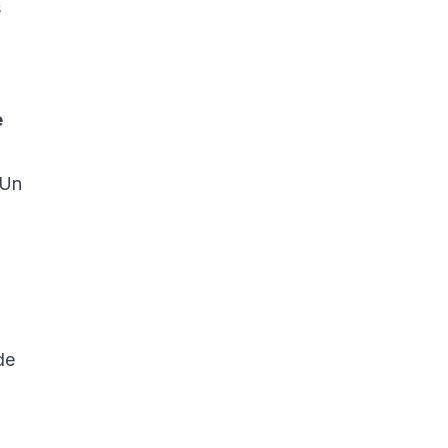
 
 
 Un 
de 