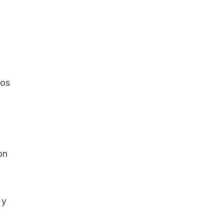
os 
on 
 
 y 