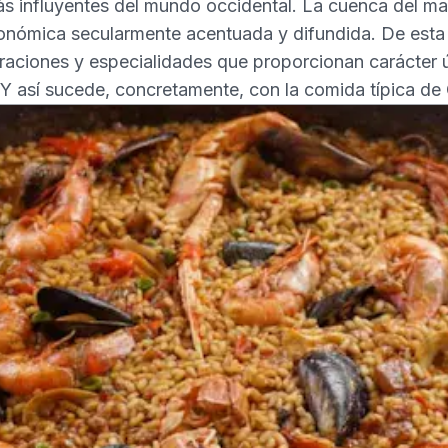
ás influyentes del mundo occidental. La cuenca del m
ronómica secularmente acentuada y difundida. De esta
araciones y especialidades que proporcionan carácter ú
 Y así sucede, concretamente, con la comida típica de