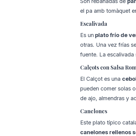
Son rebanadas de 
pa
el pa amb tomàquet en 
Escalivada
Es un
 plato frío de 
otras. Una vez frías se
fuente. La escalivada 
Calçots con Salsa Ro
El Calçot es una 
cebol
pueden comer solas 
de ajo, almendras y ac
Canelones
Este plato típico cata
canelones rellenos 