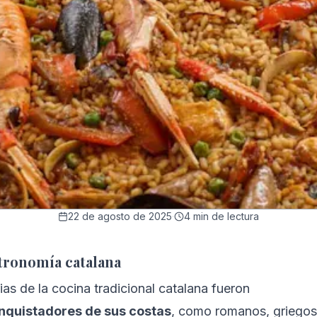
22 de agosto de 2025
·
4
min de lectura
tronomía catalana
ias de la cocina tradicional catalana fueron 
onquistadores de sus costas
, como romanos, griegos