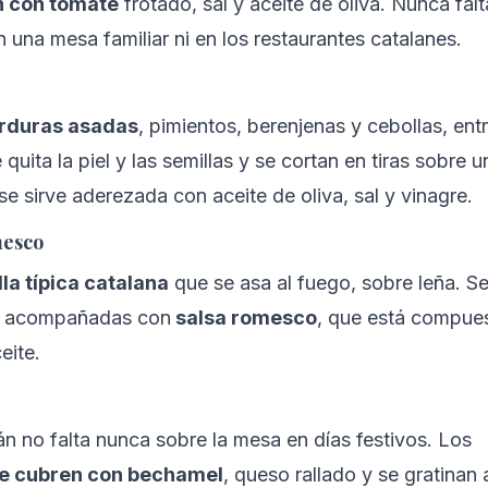
n con tomate
 frotado, sal y aceite de oliva. Nunca falt
una mesa familiar ni en los restaurantes catalanes. 
verduras asadas
, pimientos, berenjenas y cebollas, entr
 quita la piel y las semillas y se cortan en tiras sobre u
se sirve aderezada con aceite de oliva, sal y vinagre.
mesco
la típica catalana
 que se asa al fuego, sobre leña. Se
o acompañadas con
 salsa romesco
, que está compues
eite.
lán no falta nunca sobre la mesa en días festivos. Los 
se cubren con bechamel
, queso rallado y se gratinan a