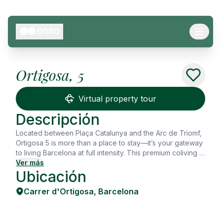
Ortigosa, 5
See all
20
Photos
Virtual property tour
Descripción
Located between Plaça Catalunya and the Arc de Triomf,
Ortigosa 5 is more than a place to stay—it’s your gateway
to living Barcelona at full intensity. This premium coliving in
Spain brings together modern design, comfort, and
Ver más
Ubicación
community for those who want a flexible lifestyle with all
services included—right in the most connected part of the
Carrer d'Ortigosa
,
Barcelona
city. With 140 m², the apartment features 4 spacious
bedrooms, 3 full bathrooms, and large, bright shared
spaces that flow effortlessly from work to rest. The living