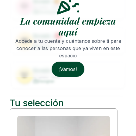
Roomie
1
🐶
32
years ·
Male
Developer
La comunidad empieza
aquí
Roomie
2
🐨
Accede a tu cuenta y cuéntanos sobre ti para
29
years ·
Female
Lawyer
conocer a las personas que ya viven en este
espacio
¡Vamos!
Roomie
3
🐼
27
years ·
Male
Designer
Tu selección
Roomie
4
🦦
31
years ·
Female
Architect