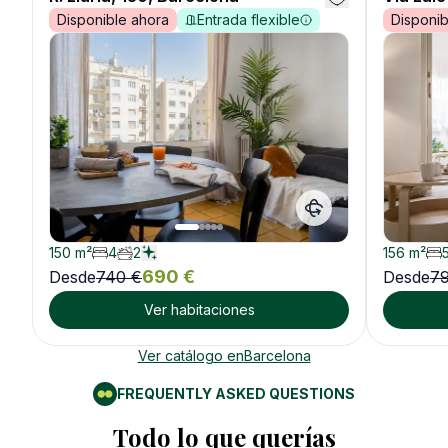
Disponible ahora
Entrada flexible
Disponib
150
m²
4
2
156
m²
690
€
Desde
740
€
Desde
7
Ver habitaciones
Ver catálogo en
Barcelona
FREQUENTLY ASKED QUESTIONS
Todo lo que querías