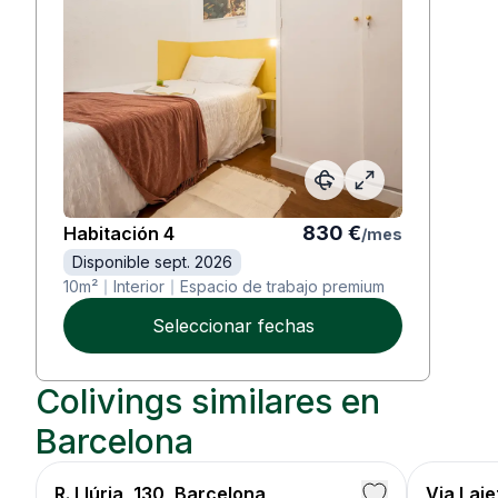
830
€
Habitación
4
/
mes
Disponible sept. 2026
10
m²
Interior
Espacio de trabajo premium
Seleccionar fechas
Colivings similares en
Barcelona
R. Llúria, 130, Barcelona
Via Lai