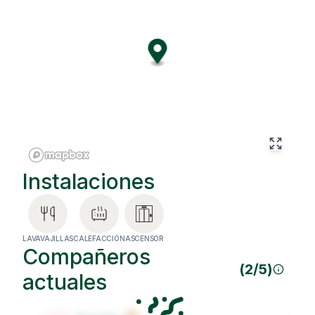
room is refined yet cozy, the kitchen ready for shared
dinners, and the building exudes historic elegance with a
modern vibe. Add high-speed Wi-Fi, cleaning service,
and thoughtful design—it’s all built to simplify your day. But
let’s talk location, because this one is hard to beat. Step
out and you’re right at Plaça Catalunya, or stroll the other
way and reach Arc de Triomf and El Born in minutes.
Surrounded by creative offices, cafés, indie shops, and
lively terraces, this neighborhood gives you the full pulse
of the city. Ortigosa 5 isn’t just central—it’s where
Barcelona really happens.
Instalaciones
LAVAVAJILLAS
CALEFACCIÓN
ASCENSOR
Compañeros
(
2
/
5
)
actuales