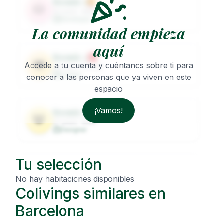
Roomie
1
🐶
32
years ·
Male
Developer
La comunidad empieza
aquí
Roomie
2
🐨
Accede a tu cuenta y cuéntanos sobre ti para
29
years ·
Female
Lawyer
conocer a las personas que ya viven en este
espacio
¡Vamos!
Roomie
3
🐼
27
years ·
Male
Designer
Tu selección
Roomie
4
🦦
31
years ·
Female
No hay habitaciones disponibles
Architect
Colivings similares en
Barcelona