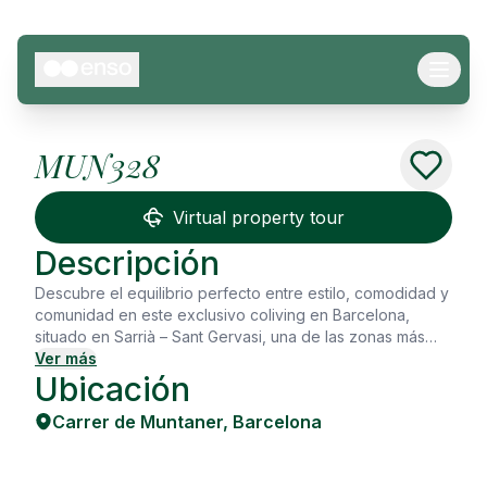
MUN328
See all
10
Photos
Virtual property tour
Descripción
Descubre el equilibrio perfecto entre estilo, comodidad y
comunidad en este exclusivo coliving en Barcelona,
situado en Sarrià – Sant Gervasi, una de las zonas más
elegantes de la ciudad. Con 180 m² de espacios
Ver más
Ubicación
luminosos y cuidadosamente diseñados, este piso en
España es ideal para jóvenes profesionales, estudiantes
Carrer de Muntaner
,
Barcelona
de máster y nómadas digitales que buscan un estilo de
vida flexible y rodearse de una comunidad vibrante. El
apartamento cuenta con 4 habitaciones amuebladas y 2