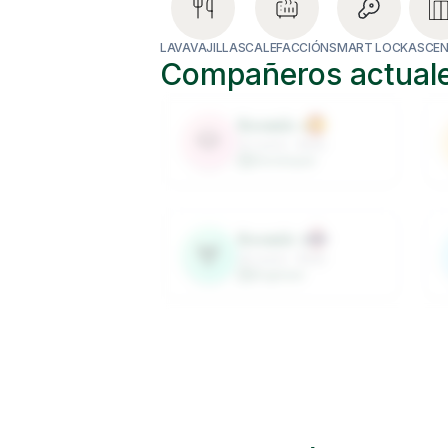
LAVAVAJILLAS
CALEFACCIÓN
SMART LOCK
ASCE
Compañeros actual
Roomie
1
🐶
32
years ·
Male
Developer
Roomie
5
🦌
28
years ·
Male
Engineer