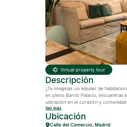
Virtual property tour
Descripción
¿Te imaginas un alquiler de habitacio
en pleno Barrio Palacio, encuentras e
ubicación en el corazón y comunidad c
Ver más
bien pensados. Con salón y cocina ind
Ubicación
La luz del Centro madrileño entra con 
siempre: Wi-Fi rápido y limpieza inclu
Calle del Comercio
,
Madrid