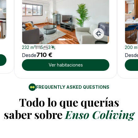
232
m²
5
3
200
m
710
€
Desde
Desd
Ver habitaciones
FREQUENTLY ASKED QUESTIONS
Todo lo que querías
saber sobre
Enso Coliving