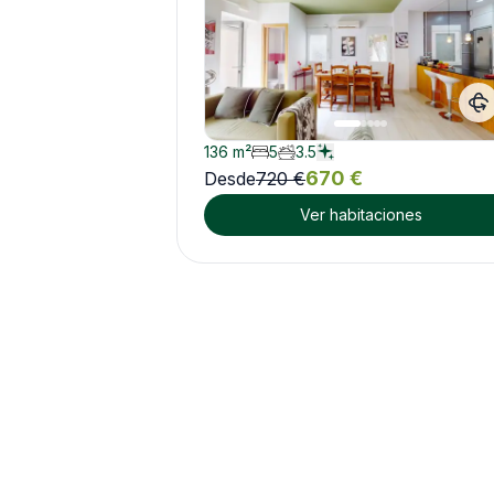
136
m²
5
3.5
670
€
Desde
720
€
Ver habitaciones