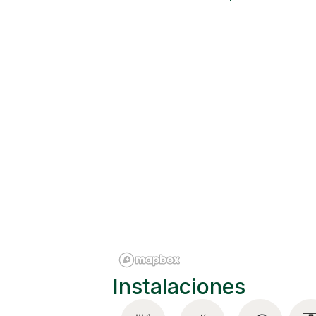
respirar Madrid en cada paso. Tienes m
de los Austrias te rodean, mientras q
en el epicentro de lo vivo, lo cultura
Instalaciones