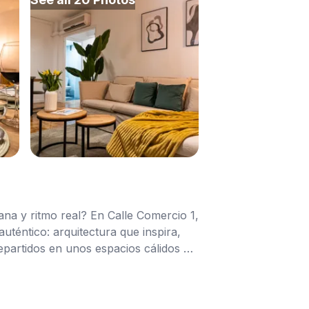
ana y ritmo real? En Calle Comercio 1,
uténtico: arquitectura que inspira,
epartidos en unos espacios cálidos y
 hasta días de concentración total.
iudad desde tu ventana. Y como
ir en Barrio Palacio (Centro) es