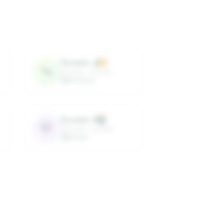
Roomie
4
🦦
31
years ·
Female
Architect
Roomie
8
🐯
33
years ·
Female
Doctor