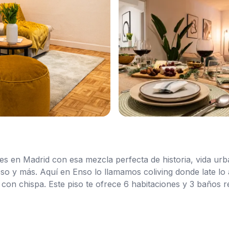
nes en Madrid con esa mezcla perfecta de historia, vida urb
so y más. Aquí en Enso lo llamamos coliving donde late lo a
on chispa. Este piso te ofrece 6 habitaciones y 3 baños r
ependientes, la convivencia fluye, desde cenas compartidas
naturalidad, ilumina tu día y casi sientes el pulso de la c
ida, para que te enamores del día a día, sin complicarte. Viv