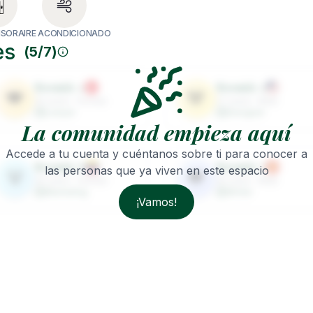
NSOR
AIRE ACONDICIONADO
es
(
5
/
7
)
Roomie
2
Roomie
3
🐨
🐼
29
years ·
Female
27
years ·
Male
Lawyer
Designer
La comunidad empieza aquí
Accede a tu cuenta y cuéntanos sobre ti para conocer a
Roomie
6
Roomie
7
las personas que ya viven en este espacio
🐻
🐸
30
years ·
Female
26
years ·
Male
Marketing
Writer
¡Vamos!