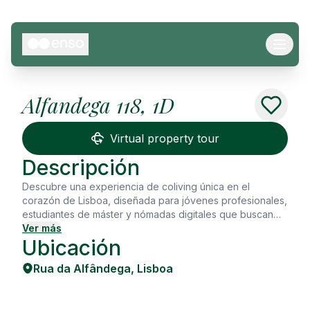
Alfandega 118, 1D
See all
22
Photos
Virtual property tour
Descripción
Descubre una experiencia de coliving única en el
corazón de Lisboa, diseñada para jóvenes profesionales,
estudiantes de máster y nómadas digitales que buscan
mucho más que un simple lugar donde vivir. Ubicado en
Ver más
Ubicación
un edificio histórico con más de 300 años de antigüedad,
este amplio apartamento de cuatro habitaciones combina
Rua da Alfândega
,
Lisboa
el encanto de la arquitectura tradicional lisboeta con la
comodidad y funcionalidad de la vida moderna. La
vivienda cuenta con cuatro habitaciones completamente