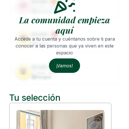
Roomie
1
🐶
32
years ·
Male
Developer
La comunidad empieza
aquí
Roomie
2
🐨
Accede a tu cuenta y cuéntanos sobre ti para
29
years ·
Female
Lawyer
conocer a las personas que ya viven en este
espacio
¡Vamos!
Roomie
3
🐼
27
years ·
Male
Designer
Tu selección
Roomie
4
🦦
31
years ·
Female
Architect