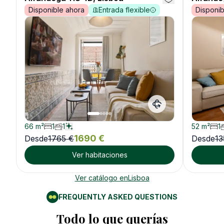
Disponible ahora
Entrada flexible
Disponib
66
m²
1
1
52
m²
1
1690
€
Desde
1765
€
Desde
13
Ver habitaciones
Ver catálogo en
Lisboa
FREQUENTLY ASKED QUESTIONS
Todo lo que querías