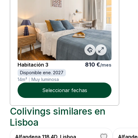
810
€
Habitación
3
/
mes
Disponible ene. 2027
14
m²
Muy luminosa
Seleccionar fechas
Colivings similares en
Lisboa
Alfandega 118 4D, Lisboa
Alfandeg