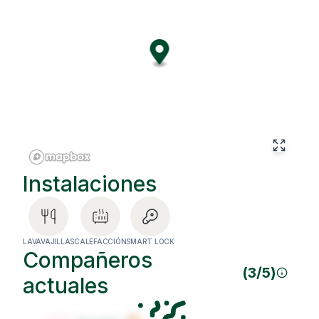
amuebladas, dos baños compartidos, una luminosa sala
de estar y una cocina-comedor totalmente equipada,
creando el entorno perfecto para disfrutar tanto de la
privacidad como de la comunidad. Pensado para
fomentar la conexión entre sus residentes, los espacios
comunes invitan a compartir experiencias, colaborar y
crear nuevas amistades mientras cada persona mantiene
su propio espacio personal. Además, el edificio dispone
de ascensor y se encuentra en una ubicación
privilegiada, rodeado de cafeterías, restaurantes,
espacios de coworking, puntos de interés cultural y
excelentes conexiones de transporte público. Ya sea que
llegues a Lisboa por trabajo, estudios o una nueva
Instalaciones
aventura, este coliving ofrece el equilibrio ideal entre
comunidad, comodidad y la auténtica experiencia de vivir
en la ciudad.
LAVAVAJILLAS
CALEFACCIÓN
SMART LOCK
Compañeros
(
3
/
5
)
actuales