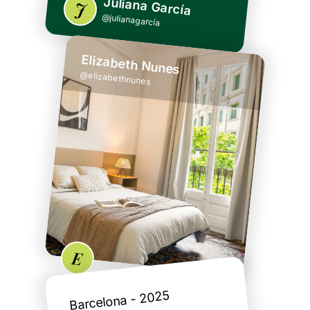
Juliana García
J
@
julianagarcía
Elizabeth Nunes
@
elizabethnunes
Excelente equipo de diseño,
cada espacio posee un toque de frescura, relax, elegancia, comodidad y
funcionalidad
E
Barcelona - 2025