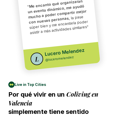
Me encanto qué organizaran
un evento dinámico, me ayudó
"
mucho a poder compartir mejor
, la pase
con nuevas personas
súper bien y me encantaría poder
"
asistir a más actividades similares
Lucero Melendez
L
luceromelendez
@
Live in Top Cities
Coliving en
Por qué vivir en un
Valencia
simplemente tiene sentido